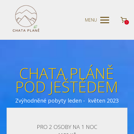
MENU
0
CHATA PLÁNĚ
POD JEŠTĚDEM
Zvýhodněné pobyty leden - květen 2023
PRO 2 OSOBY NA 1 NOC