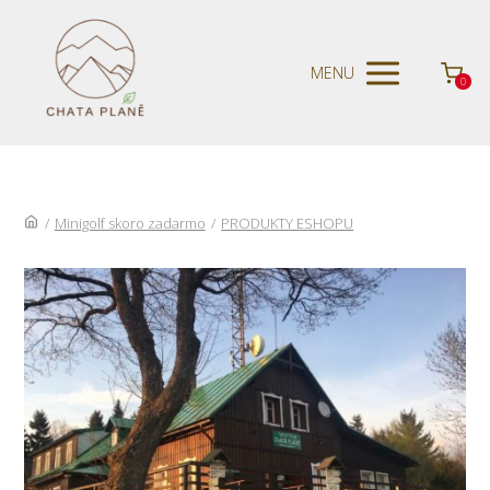
MENU
0
/
Minigolf skoro zadarmo
/
PRODUKTY ESHOPU