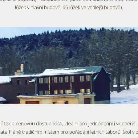
lůžek v hlavní budově, 66 lůžek ve vedlejší budově).
 lůžek a cenovou dostupností, ideální pro jednodenní i vícedenní
hata Pláně tradičním místem pro pořádání letních táborů, škol v p