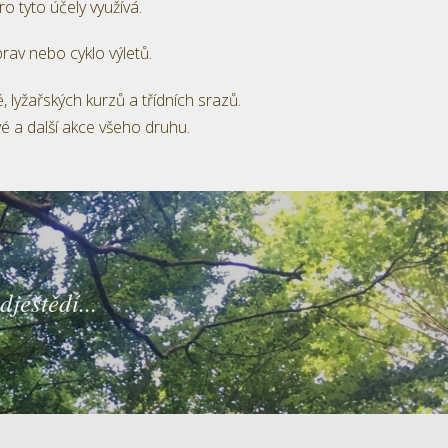
o tyto účely využívá.
prav nebo cyklo výletů.
, lyžařských kurzů a třídních srazů.
é a další akce všeho druhu.
dještědí...