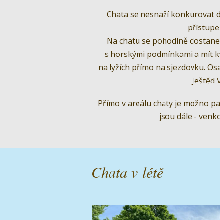
Chata se nesnaží konkurovat d
přístupe
Na chatu se pohodlně dostanete 
s horskými podmínkami a mít kv
na lyžích přímo na sjezdovku. Osa
Ještěd 
Přímo v areálu chaty je možno park
jsou dále - venk
Chata v létě