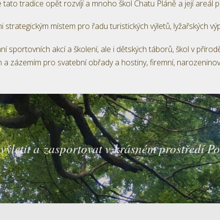
ato tradice opět rozvíjí a mnoho škol Chatu Pláně a její areál pr
 strategickým místem pro řadu turistických výletů, lyžařských vý
sportovních akcí a školení, ale i dětských táborů, škol v přírodě
 a zázemím pro svatební obřady a hostiny, firemní, narozeninov
výletit a zasportovat v krásném prostředí Po