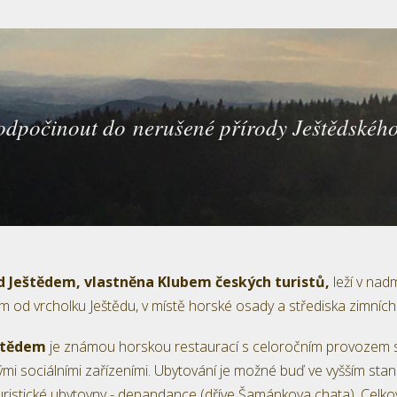
 odpočinout do nerušené přírody Ještědskéh
d Ještědem,
vlastněna Klubem českých turistů,
leží v na
km od vrcholku Ještědu, v místě horské osady a střediska zimníc
eštědem
je známou horskou restaurací s celoročním provozem s
ými sociálními zařízeními. Ubytování je možné buď ve vyšším stan
ristické ubytovny - depandance (dříve Šamánkova chata). Celkov