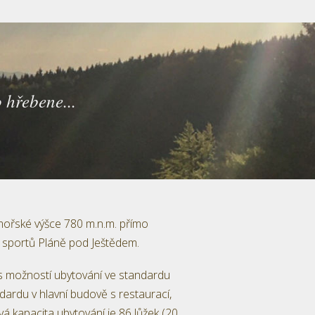
o hřebene...
dmořské výšce 780 m.n.m. přímo
h sportů Pláně pod Ještědem.
 možností ubytování ve standardu
dardu v hlavní budově s restaurací,
á kapacita ubytování je 86 lůžek (20