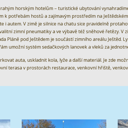
rahým horským hotelům – turistické ubytování vynahradíme k
m k potřebám hostů a zajímavým prostředím na Ještědském
i autem. V zimě je silnice na chatu sice pravidelně protaho
alitní zimní pneumatiky a ve výbavě též sněhové řetězy. V zi
da Pláně pod Ještědem je součástí zimního areálu Ještěd. Ly
Vám umožní systém sedačkových lanovek a vleků za jednotné
ovat auta, uskladnit kola, lyže a další materiál. Je zde možn
ovní terasa v prostorách restaurace, venkovní hřiště, venkovn