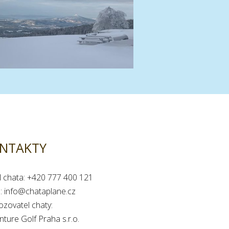
NTAKTY
l chata: +420 777 400 121
l: info@chataplane.cz
ozovatel chaty:
ture Golf Praha s.r.o.