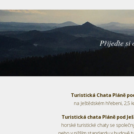
Přijeďte si
Turistická Chata Pláně po
na Ještědském hřebeni, 2,5 
Turistická chata Pláně pod J
horské turistické chaty se společn
nebo v nižším standardu v budově tu